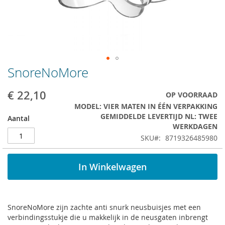
SnoreNoMore
Ga
naar
het
€ 22,10
OP VOORRAAD
begin
MODEL: VIER MATEN IN ÉÉN VERPAKKING
van
GEMIDDELDE LEVERTIJD NL: TWEE
Aantal
de
WERKDAGEN
afbeeldingen-
SKU
8719326485980
gallerij
In Winkelwagen
SnoreNoMore zijn zachte anti snurk neusbuisjes met een
verbindingsstukje die u makkelijk in de neusgaten inbrengt